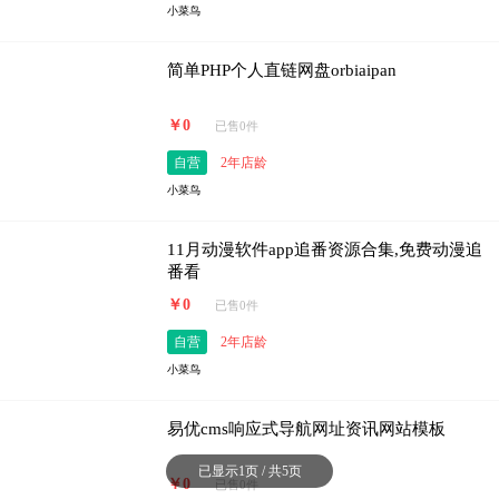
小菜鸟
简单PHP个人直链网盘orbiaipan
￥0
已售0件
自营
2年店龄
小菜鸟
11月动漫软件app追番资源合集,免费动漫追
番看
￥0
已售0件
自营
2年店龄
小菜鸟
易优cms响应式导航网址资讯网站模板
已显示1页 / 共5页
￥0
已售0件