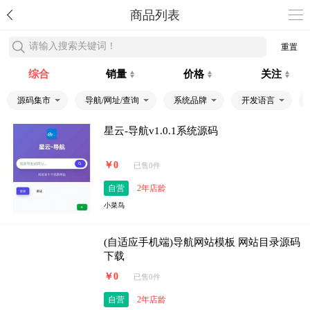
商品列表
请输入搜索关键词！
重置
综合
销量
价格
关注
源码集市
导航/网址/查询
系统品牌
开发语言
星云-导航v1.0.1系统源码
￥0
已售0件
自营
2年店龄
小菜鸟
(自适应手机端)导航网站模板 网站目录源码
下载
￥0
已售0件
自营
2年店龄