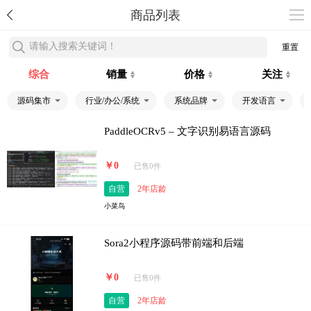
商品列表
请输入搜索关键词！
重置
综合
销量
价格
关注
源码集市
行业/办公/系统
系统品牌
开发语言
PaddleOCRv5 – 文字识别易语言源码
￥0
已售0件
自营
2年店龄
小菜鸟
Sora2小程序源码带前端和后端
￥0
已售0件
自营
2年店龄