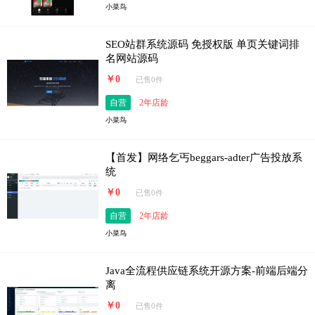
小菜鸟
SEO站群系统源码 免授权版 单页关键词排
名网站源码
￥0
已售0件
自营
2年店龄
小菜鸟
【首发】网络乞丐beggars-adter广告投放系
统
￥0
已售0件
自营
2年店龄
小菜鸟
Java全流程供应链系统开源方案-前端后端分
离
￥0
已售0件