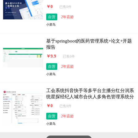
￥0
已售0件
自营
2年店龄
小菜鸟
基于springboot的医药管理系统+论文+开题
报告
￥9.9
已售0件
自营
2年店龄
小菜鸟
工会系统抖音快手等多平台主播分红分润系
统星探经纪人城市合伙人多角色管理系统分
红统计系统
￥0
已售0件
自营
2年店龄
小菜鸟